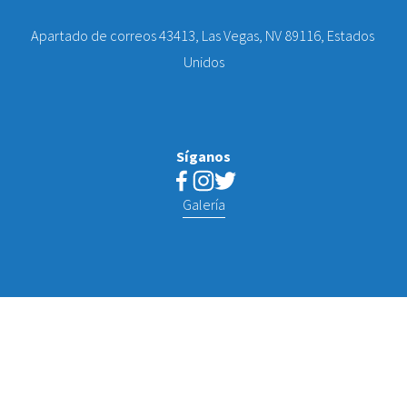
Apartado de correos 43413, Las Vegas, NV 89116, Estados 
Unidos
Síganos
Galería
 Pagado y autorizado por el Comité para Elegir a Howard 
Watts