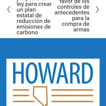
favor de los
t
ley para crear
g
controles de
e
un plan
u
antecedentes
estatal de
r
para la
i
reducción de
i
compra de
e
emisiones de
armas
o
carbono
n
r
t
e