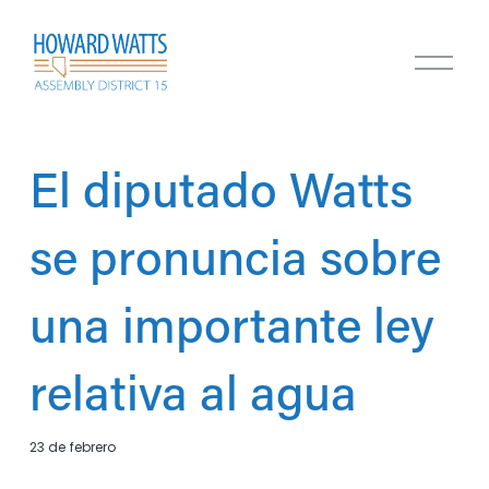
A
b
r
i
r
m
El diputado Watts
e
n
ú
se pronuncia sobre
una importante ley
relativa al agua
23 de febrero