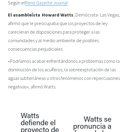
Según el
Reno Gazette Journal
:
El asambleísta  Howard Watts
, Demócrata- Las Vegas, 
afirmó que le preocupaba que los proyectos de ley 
carecieran de disposiciones para proteger a las 
comunidades y al medio ambiente de posibles 
consecuencias perjudiciales.
«Podríamos acabar enfrentándonos a problemas como la 
disminución de los acuíferos, la sobreexplotación de las 
aguas subterráneas u otros fenómenos con repercusiones 
negativas», afirmó Watts.
Watts
A
Watts se
S
defiende el
pronuncia a
n
proyecto de
i