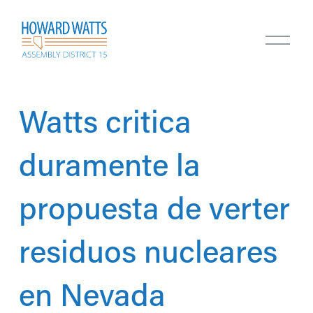
A
b
r
i
r
m
Watts critica
e
n
ú
duramente la
propuesta de verter
residuos nucleares
en Nevada