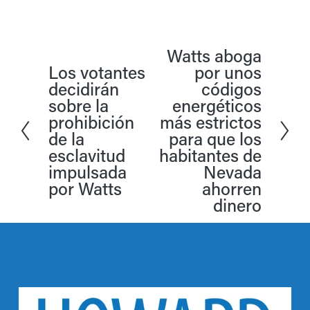
Watts aboga
S
Los votantes
por unos
A
i
decidirán
códigos
n
g
sobre la
energéticos
t
prohibición
u
más estrictos
e
de la
para que los
i
esclavitud
habitantes de
r
e
impulsada
Nevada
i
n
por Watts
ahorren
o
t
dinero
r
e