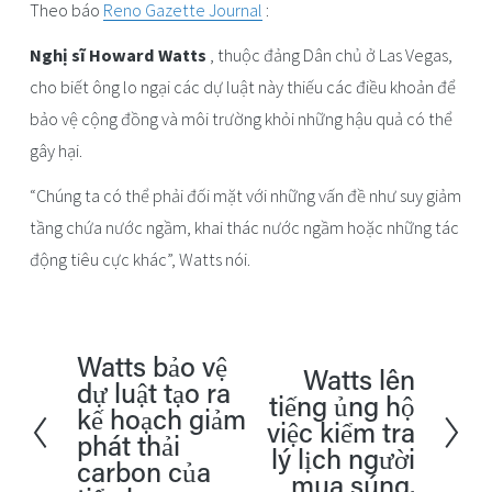
Theo báo 
Reno Gazette Journal
 :
Nghị sĩ Howard Watts
 , thuộc đảng Dân chủ ở Las Vegas, 
cho biết ông lo ngại các dự luật này thiếu các điều khoản để 
bảo vệ cộng đồng và môi trường khỏi những hậu quả có thể 
gây hại.
“Chúng ta có thể phải đối mặt với những vấn đề như suy giảm 
tầng chứa nước ngầm, khai thác nước ngầm hoặc những tác 
động tiêu cực khác”, Watts nói.
Watts bảo vệ
T
Watts lên
K
dự luật tạo ra
tiếng ủng hộ
r
kế hoạch giảm
ế
việc kiểm tra
ư
phát thải
t
lý lịch người
ớ
carbon của
i
mua súng.