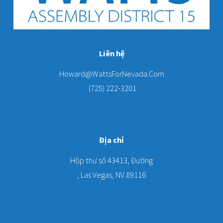
Liên hệ
Howard@WattsForNevada.Com
 (725) 222-3201
Địa chỉ
Hộp thư số 43413, Đường
, Las Vegas, NV 89116