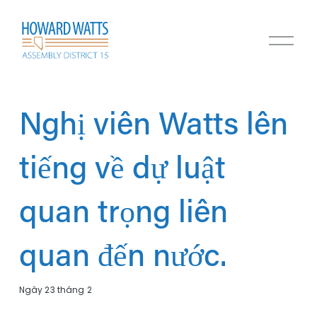
M
ở
M
e
n
u
Nghị viên Watts lên
tiếng về dự luật
quan trọng liên
quan đến nước.
Ngày 23 tháng 2